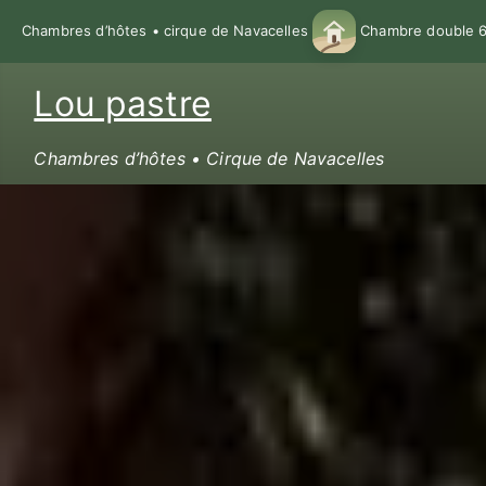
Chambres d’hôtes • cirque de Navacelles
Chambre double 68
Lou pastre
Chambres d’hôtes • Cirque de Navacelles