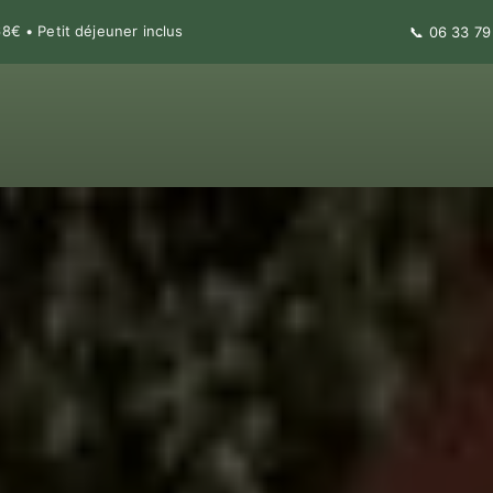
€ • Petit déjeuner inclus
📞
06 33 79