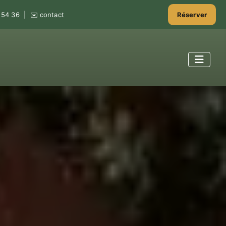
 54 36
| ✉️
contact
Réserver