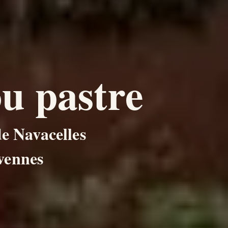
u pastre
de Navacelles
vennes