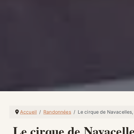
Accueil
Randonnées
Le cirque de Navacelles, 
Le cirque de Navacelle