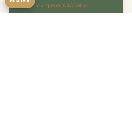
Réserver
foux et le cirque de Navacelles
Les moulins de la foux et le cirque de
Navacelles
Blandas et ses hameaux
Les mégalithes
Les moulins de la foux
Le tour du pic d'Anjeau et la Tude
Le point de vue
Le cirque de Navacelles, les moulins de la
foux et le chemin des vignes
Les gorges de la Virenque et Sorbs
Le pic d'Anjeau
L'oppidum de Rogues